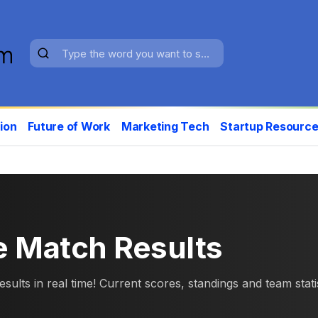
ion
Future of Work
Marketing Tech
Startup Resourc
e Match Results
lts in real time! Current scores, standings and team statist