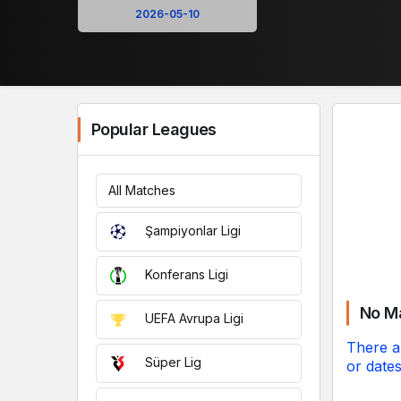
Popular Leagues
All Matches
Şampiyonlar Ligi
Konferans Ligi
No M
UEFA Avrupa Ligi
There a
Süper Lig
or dates