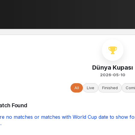
Dünya Kupası
2026-05-10
All
Live
Finished
Comi
atch Found
re no matches or matches with World Cup date to show fo
.